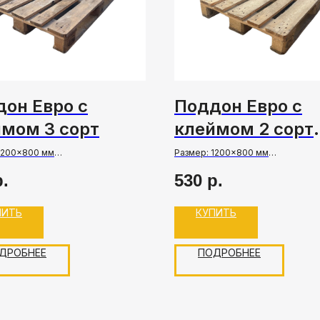
он Евро с
Поддон Евро с
мом 3 сорт
клеймом 2 сорт
(опт)
1200×800 мм
Размер: 1200×800 мм
ъемность: до 2500 кг
Грузоподъемность: до 2500 кг
р.
530
р.
е: Б/У
Состояние: Б/У
зана с НДС
Цена указана с НДС
ПИТЬ
КУПИТЬ
Оптовая продажа - от 1 фуры 
шт).
ДРОБНЕЕ
ПОДРОБНЕЕ