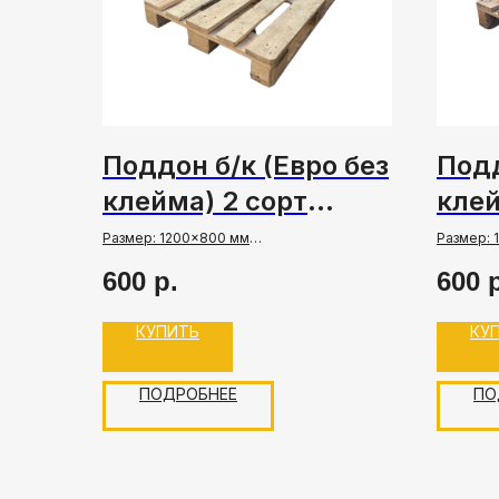
Поддон б/к (Евро без
Подд
клейма) 2 сорт
клей
(розница)
Размер: 1200×800 мм
Размер: 
Грузоподъемность: до 2500 кг
Грузопод
600
р.
600
Состояние: Б/У
Состояни
Цена указана с НДС
Цена ука
КУПИТЬ
КУ
ПОДРОБНЕЕ
ПО