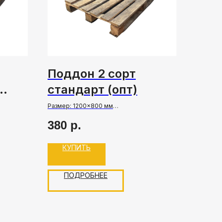
Поддон 2 сорт
стандарт (опт)
Размер: 1200×800 мм
Грузоподъемность: до 1500 кг
380
р.
Состояние: Б/У
Цена указана с НДС
КУПИТЬ
(550-700
Оптовая продажа - от 1 фуры (550-700
шт).
ПОДРОБНЕЕ